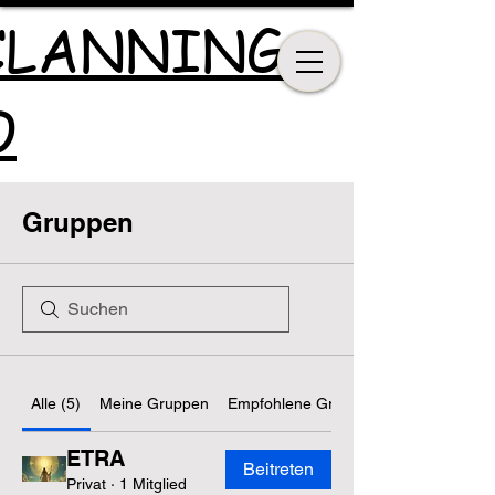
CLANNING
O
Gruppen
Alle (5)
Meine Gruppen
Empfohlene Gruppen
ETRA
Beitreten
Privat
·
1 Mitglied